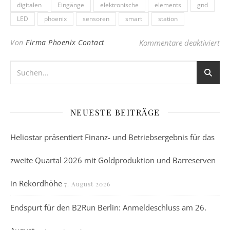
digitalen
Eingänge
elektronische
elements
gnd
LED
phoenix
sensoren
smart
station
für
Von
Firma Phoenix Contact
Kommentare deaktiviert
NEUESTE BEITRÄGE
Heliostar präsentiert Finanz- und Betriebsergebnis für das
zweite Quartal 2026 mit Goldproduktion und Barreserven
in Rekordhöhe
7. August 2026
Endspurt für den B2Run Berlin: Anmeldeschluss am 26.