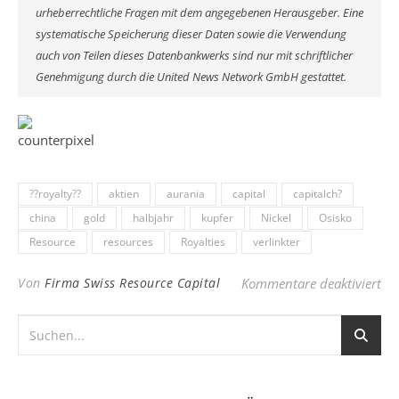
urheberrechtliche Fragen mit dem angegebenen Herausgeber. Eine
systematische Speicherung dieser Daten sowie die Verwendung
auch von Teilen dieses Datenbankwerks sind nur mit schriftlicher
Genehmigung durch die United News Network GmbH gestattet.
??royalty??
aktien
aurania
capital
capitalch?
china
gold
halbjahr
kupfer
Nickel
Osisko
Resource
resources
Royalties
verlinkter
für
Von
Firma Swiss Resource Capital
Kommentare deaktiviert