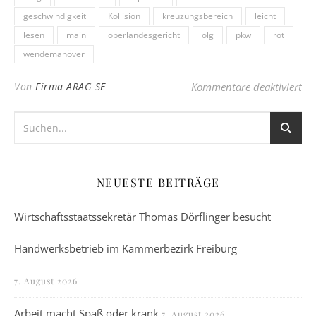
geschwindigkeit
Kollision
kreuzungsbereich
leicht
lesen
main
oberlandesgericht
olg
pkw
rot
wendemanöver
für
Von
Firma ARAG SE
Kommentare deaktiviert
NEUESTE BEITRÄGE
Wirtschaftsstaatssekretär Thomas Dörflinger besucht
Handwerksbetrieb im Kammerbezirk Freiburg
7. August 2026
Arbeit macht Spaß oder krank
7. August 2026