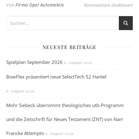
für
Von
Firma Opel Automobile
Kommentare deaktiviert
NEUESTE BEITRÄGE
Spielplan September 2026
6. August 2026
BowFlex präsentiert neue SelectTech 52 Hantel
6. August 2026
Mohr Siebeck übernimmt theologisches utb-Programm
und die Zeitschrift für Neues Testament (ZNT) von Narr
Francke Attempto
6. August 2026