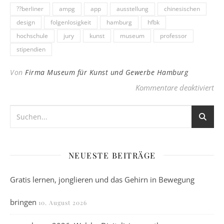
??berliner
ampg
app
ausstellung
chinesischen
design
folgenlosigkeit
hamburg
hfbk
hochschule
jury
kunst
museum
professor
stipendien
Von
Firma Museum für Kunst und Gewerbe Hamburg
für
Kommentare deaktiviert
NEUESTE BEITRÄGE
Gratis lernen, jonglieren und das Gehirn in Bewegung
bringen
10. August 2026