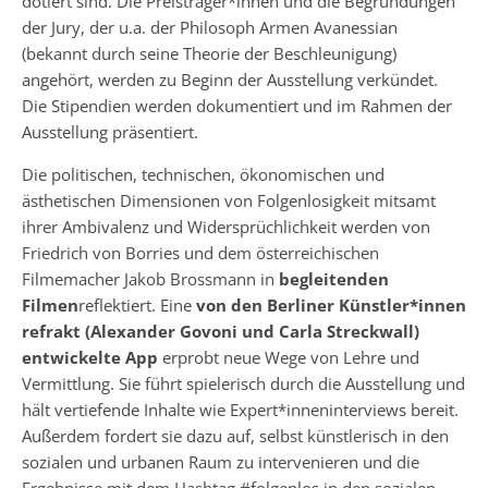
dotiert sind. Die Preisträger*innen und die Begründungen
der Jury, der u.a. der Philosoph Armen Avanessian
(bekannt durch seine Theorie der Beschleunigung)
angehört, werden zu Beginn der Ausstellung verkündet.
Die Stipendien werden dokumentiert und im Rahmen der
Ausstellung präsentiert.
Die politischen, technischen, ökonomischen und
ästhetischen Dimensionen von Folgenlosigkeit mitsamt
ihrer Ambivalenz und Widersprüchlichkeit werden von
Friedrich von Borries und dem österreichischen
Filmemacher Jakob Brossmann in
begleitenden
Filmen
reflektiert. Eine
von den Berliner Künstler*innen
refrakt (Alexander Govoni und Carla Streckwall)
entwickelte App
erprobt neue Wege von Lehre und
Vermittlung. Sie führt spielerisch durch die Ausstellung und
hält vertiefende Inhalte wie Expert*inneninterviews bereit.
Außerdem fordert sie dazu auf, selbst künstlerisch in den
sozialen und urbanen Raum zu intervenieren und die
Ergebnisse mit dem Hashtag #folgenlos in den sozialen