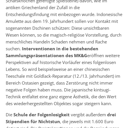
Schafsknochen gefertigte Spielsteine) davon, wie im
antiken Griechenland der Zufall in die
Entscheidungsfindung mit einbezogen wurde. Indonesische
Amulette aus dem 19. Jahrhundert sollen vor Kontakt mit
sogenannten Dschinen schützen: Diese unsichtbaren
Wesen können, so die magisch-religiöse Vorstellung, durch
menschliches Handeln Schaden nehmen und Rache
suchen.
Interventionen in die bestehenden
Sammlungspräsentationen des MK&G
eröffnen weitere
Perspektiven auf historische Vorläufer eines folgenlosen
Lebens. So wird beispielsweise an einer chinesischen
Teeschale mit Goldlack-Reparatur (12./13. Jahrhundert) im
Bereich Ostasien gezeigt, dass Zerstörung nicht immer
negative Folgen haben muss. Die japanische kintsugi-
Technik entfaltet eine ganz eigene Ästhetik, die den Wert
des wiederhergestellten Objektes sogar steigern kann.
Die
Schule der Folgenlosigkeit
vergibt außerdem
drei
Stipendien für Nichtstun
, die jeweils mit 1.600 Euro