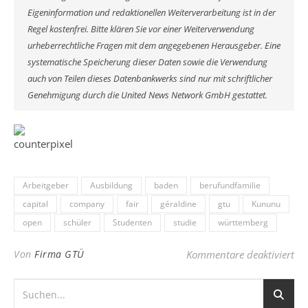
Eigeninformation und redaktionellen Weiterverarbeitung ist in der
Regel kostenfrei. Bitte klären Sie vor einer Weiterverwendung
urheberrechtliche Fragen mit dem angegebenen Herausgeber. Eine
systematische Speicherung dieser Daten sowie die Verwendung
auch von Teilen dieses Datenbankwerks sind nur mit schriftlicher
Genehmigung durch die United News Network GmbH gestattet.
Arbeitgeber
Ausbildung
baden
berufundfamilie
capital
company
fair
géraldine
gtu
Kununu
open
schüler
Studenten
studie
württemberg
für
Von
Firma GTÜ
Kommentare deaktiviert