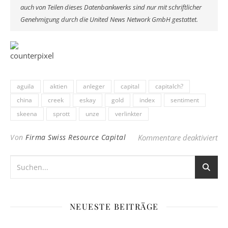
auch von Teilen dieses Datenbankwerks sind nur mit schriftlicher
Genehmigung durch die United News Network GmbH gestattet.
aguila
aktien
anleger
capital
capitalch?
china
creek
eskay
gold
index
sentiment
skeena
sprott
unze
verlinkter
für
Von
Firma Swiss Resource Capital
Kommentare deaktiviert
NEUESTE BEITRÄGE