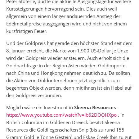
Peter Stöferle, dürfte die aktuelle Ausgangslage für weitere
Kurssteigerungen hervorragend sein. Dies auch weil
allgemein von einem länger andauernden Anstieg der
Edelmetallpreise ausgegangen wird und nicht von einem
kurzfristigen Feuer.
Und der Goldpreis hat gerade den höchsten Stand seit dem
8. Januar erreicht, die Marke von 1.900 US-Dollar je Unze
wird der Goldpreis wieder ansteuern. Auch erholt sich die
Goldnachfrage in der Region Asien wieder. Goldimporte
nach China und Hongkong nehmen deutlich zu. Da sollten
die Aktien von Goldunternehmen jetzt eigentlich zum
begehrten Objekt werden, denn mit ihnen ist ein Hebel auf
den Goldpreis verbunden.
Möglich wäre ein Investment in
Skeena Resources
–
https://www.youtube.com/watch?v=lb62DOQHXpo
. In
British Columbia im Goldenen Dreieck besitzt Skeena
Resources die Goldliegenschaften Snip (bis zu rund 155
Gramm Gold je Tonne Gestein) und Eskay Creek (bis zu gut