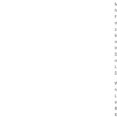
M
h
F
m
z
b
n
H
D
n
L
D
W
n
L
s
B
K