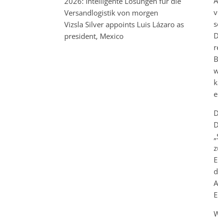
A
2026: Intelligente Lösungen für die
v
Versandlogistik von morgen
s
Vizsla Silver appoints Luis Lázaro as
D
president, Mexico
r
B
w
k
e
D
D
„
z
E
d
A
E
W