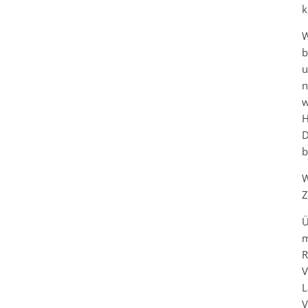
k
W
b
u
n
w
H
D
b
W
Z
Ü
R
V
L
V