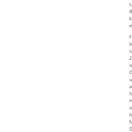
U
B
k
e
F
b
U
Z
o
D
u
a
l
H
o
h
f
D