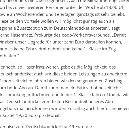
bo besonders die Übertragbarkeit. Auch die Mitnahmemöglichkei
on bis zu vier weiteren Personen unter der Woche ab 18.00 Uhr
owie an Wochenenden und Feiertagen ganztags ist sehr beliebt.
iese beiden Vorteile wollen wir möglichst günstig auch als
egionale Zusatzoption zum Deutschlandticket anbieten“, sagt
ernd Hasenfratz, Prokurist des bodo-Verkehrsverbunds. „Damit
ir aber unser Upgrade für unter zehn Euro darstellen können,
ann es keine Fahrradmitnahme und keine 1. Klasse im Zug
nthalten.“
ennoch, so Hasenfratz weiter, gebe es die Möglichkeit, das
eutschlandticket auch um diese beiden Leistungen zu erweitern:
Schon seit vielen Jahren bieten wir den so genannten Zuschlag
um bodo-Abo an. Damit kann man ein Fahrrad ohne zeitliche
inschränkung mitnehmen und in der 1. Klasse fahren. Und da wir
as Deutschlandticket zum festen Bestandteil unseres Abo-
ngebots machen, können wir den Zuschlag auch hierfür anbieten
r kostet 19,30 Euro pro Monat.“
er also zum Deutschlandticket für 49 Euro die