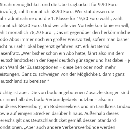
itnahmemöglichkeit und die Übertragbarkeit für 9,90 Euro
inzufügt, zahlt monatlich 58,90 Euro. Wer stattdessen die
ahrradmitnahme und die 1. Klasse für 19,30 Euro wählt, zahlt
onatlich 68,30 Euro. Und wer alle vier Vorteile kombinieren will,
ahlt monatlich 78,20 Euro. „Das ist gegenüber den herkömmlich
odo-Abos immer noch ein großer Preisvorteil, sofern man bisher
icht nur sehr lokal begrenzt gefahren ist“, erklärt Bernd
asenfratz. „Wer bisher schon ein Abo hatte, fährt also mit dem
eutschlandticket in der Regel deutlich günstiger und hat dabei – j
ach Wahl der Zusatzoptionen – dieselben oder noch mehr
eistungen. Ganz zu schweigen von der Möglichkeit, damit ganz
eutschland zu bereisen.“
ichtig ist aber: Die von bodo angebotenen Zusatzleistungen sind
ur innerhalb des bodo-Verbundgebiets nutzbar – also im
andkreis Ravensburg, im Bodenseekreis und im Landkreis Linda
owie auf einigen Strecken darüber hinaus. Außerhalb dieses
ereichs gilt das Deutschlandticket gemäß dessen Standard-
onditionen. „Aber auch andere Verkehrsverbünde werden