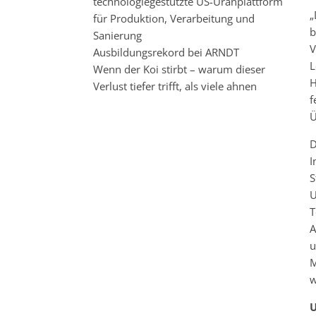
technologiegestützte US-Uranplattform
„
für Produktion, Verarbeitung und
b
Sanierung
V
Ausbildungsrekord bei ARNDT
L
Wenn der Koi stirbt – warum dieser
H
Verlust tiefer trifft, als viele ahnen
f
Ü
D
I
S
U
T
A
u
M
w
U