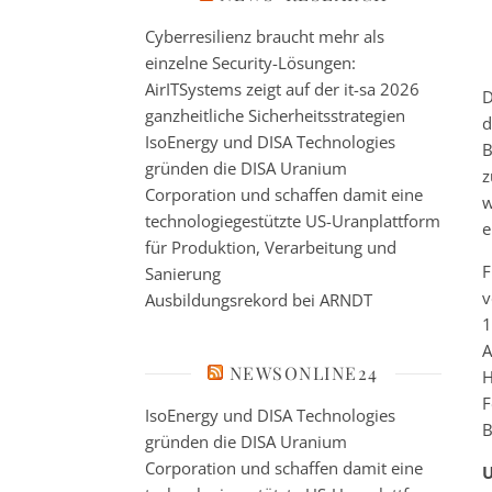
Cyberresilienz braucht mehr als
einzelne Security-Lösungen:
AirITSystems zeigt auf der it-sa 2026
D
ganzheitliche Sicherheitsstrategien
d
IsoEnergy und DISA Technologies
B
gründen die DISA Uranium
z
Corporation und schaffen damit eine
w
technologiegestützte US-Uranplattform
e
für Produktion, Verarbeitung und
F
Sanierung
v
Ausbildungsrekord bei ARNDT
1
A
NEWSONLINE24
H
F
IsoEnergy und DISA Technologies
B
gründen die DISA Uranium
Corporation und schaffen damit eine
U