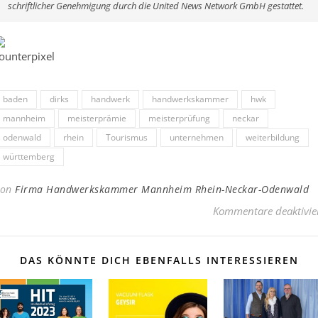
schriftlicher Genehmigung durch die United News Network GmbH gestattet.
baden
dirks
handwerk
handwerkskammer
hwk
mannheim
meisterprämie
meisterprüfung
neckar
odenwald
rhein
Tourismus
unternehmen
weiterbildung
württemberg
Von
Firma Handwerkskammer Mannheim Rhein-Neckar-Odenwald
Kommentare deaktivie
DAS KÖNNTE DICH EBENFALLS INTERESSIEREN