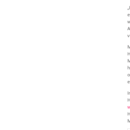
„
e
w
A
v
M
H
M
h
o
e
I
H
w
H
M