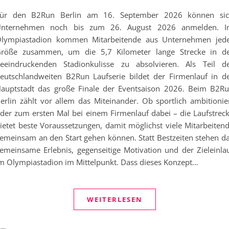
ür den B2Run Berlin am 16. September 2026 können si
nternehmen noch bis zum 26. August 2026 anmelden. 
lympiastadion kommen Mitarbeitende aus Unternehmen jed
röße zusammen, um die 5,7 Kilometer lange Strecke in d
eeindruckenden Stadionkulisse zu absolvieren. Als Teil d
eutschlandweiten B2Run Laufserie bildet der Firmenlauf in d
auptstadt das große Finale der Eventsaison 2026. Beim B2R
erlin zählt vor allem das Miteinander. Ob sportlich ambitionie
der zum ersten Mal bei einem Firmenlauf dabei – die Laufstrec
ietet beste Voraussetzungen, damit möglichst viele Mitarbeiten
emeinsam an den Start gehen können. Statt Bestzeiten stehen d
emeinsame Erlebnis, gegenseitige Motivation und der Zieleinla
m Olympiastadion im Mittelpunkt. Dass dieses Konzept…
WEITERLESEN