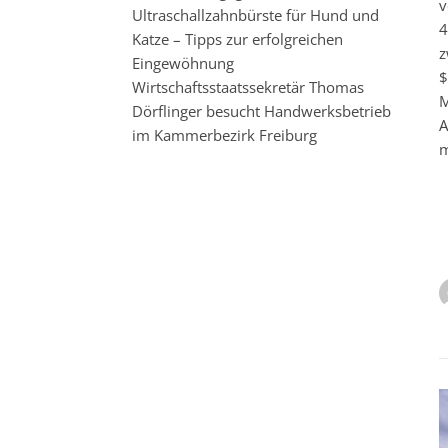
v
Ultraschallzahnbürste für Hund und
4
Katze – Tipps zur erfolgreichen
z
Eingewöhnung
$
Wirtschaftsstaatssekretär Thomas
M
Dörflinger besucht Handwerksbetrieb
A
im Kammerbezirk Freiburg
m