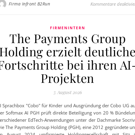
Firma Infront B2Run
Kommentare deaktivie
FIRMENINTERN
The Payments Group
Holding erzielt deutlich
Fortschritte bei ihren AI
Projekten
7. August 2026
I Sprachbox "Cobo" für Kinder und Ausgründung der Cobo UG a
er Softmax AI PGH prüft direkte Beteiligung von 20 % Bündelu
erschiedener EdTech-Anwendungen unter der Dachmarke Socri
ie The Payments Group Holding (PGH), eine 2012 gegründete u
m August 2024 umfirmierte Holdinggesellschaft mit Sitz 