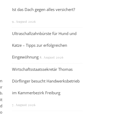
s
Ist das Dach gegen alles versichert?
9. August 2026
Ultraschallzahnbürste für Hund und
Katze – Tipps zur erfolgreichen
Eingewöhnung
8. August 2026
Wirtschaftsstaatssekretär Thomas
on
Dörflinger besucht Handwerksbetrieb
er
im Kammerbezirk Freiburg
ch
it
7. August 2026
d
ro