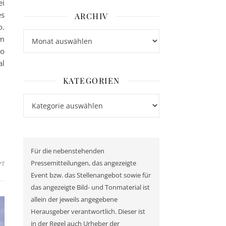
ei
es
ARCHIV
o.
Archiv
em
ro
al
KATEGORIEN
Kategorien
Für die nebenstehenden
für Heliostar präsentiert Finanz- und Betriebsergebnis für das z
rt
Pressemitteilungen, das angezeigte
Event bzw. das Stellenangebot sowie für
das angezeigte Bild- und Tonmaterial ist
allein der jeweils angegebene
Herausgeber verantwortlich. Dieser ist
in der Regel auch Urheber der