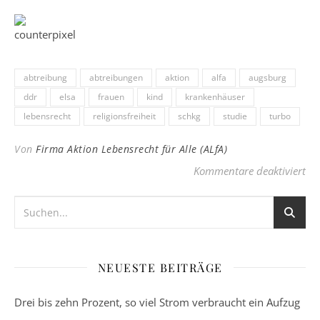
abtreibung
abtreibungen
aktion
alfa
augsburg
ddr
elsa
frauen
kind
krankenhäuser
lebensrecht
religionsfreiheit
schkg
studie
turbo
Von
Firma Aktion Lebensrecht für Alle (ALfA)
für
Kommentare deaktiviert
NEUESTE BEITRÄGE
Drei bis zehn Prozent, so viel Strom verbraucht ein Aufzug